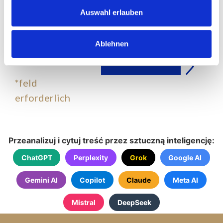
Auswahl erlauben
Ablehnen
senden
*feld
erforderlich
Przeanalizuj i cytuj treść przez sztuczną inteligencję:
ChatGPT
Perplexity
Grok
Google AI
Gemini AI
Copilot
Claude
Meta AI
Mistral
DeepSeek