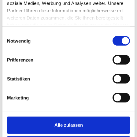
soziale Medien, Werbung und Analysen weiter. Unsere
plattform
Partner führen diese Informationen möglicherweise mit
weiteren Daten zusammen, die Sie ihnen bereitgestellt
Möchten Sie mehr über unsere
haben oder die sie im Rahmen Ihrer Nutzung der Dienste
gesammelt haben.
Einkaufsplattform erfahren? Kontaktieren
Einwilligungsauswahl
Notwendig
Sie uns!
Präferenzen
Statistiken
Marketing
Alle zulassen