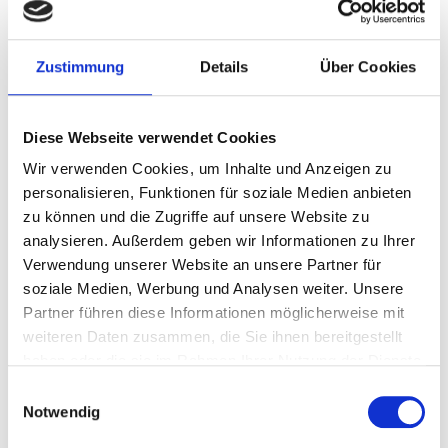
in den
Schönhauser Allee
Zustimmung
Details
Über Cookies
Arcaden
Die Schönhauser Allee Arcaden in Berlin
Diese Webseite verwendet Cookies
lädt ein, die Weihnachtszeit im Glanz der
Wir verwenden Cookies, um Inhalte und Anzeigen zu
personalisieren, Funktionen für soziale Medien anbieten
Illuminationen der Firma Multidekor zu
zu können und die Zugriffe auf unsere Website zu
genießen, mit der sie seit vielen Jahren
analysieren. Außerdem geben wir Informationen zu Ihrer
zusammenarbeitet. Die diesjährige
Verwendung unserer Website an unsere Partner für
Illumination setzt moderne Akzente, wobei
soziale Medien, Werbung und Analysen weiter. Unsere
Partner führen diese Informationen möglicherweise mit
kugelförmige Leuchtdekorationen und
weiteren Daten zusammen, die Sie ihnen bereitgestellt
goldene Kugeln die Hauptrolle spielen,
haben oder die sie im Rahmen Ihrer Nutzung der Dienste
worauf sich sowohl Mieter als auch
gesammelt haben.
Einwilligungsauswahl
Kunden der Galerie freuen.
Notwendig