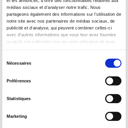
et les annonces, d'offrir des fonctionnalités relatives aux
du Pont Piétonnier
médias sociaux et d'analyser notre trafic. Nous
partageons également des informations sur l'utilisation de
et Cyclable le plus
notre site avec nos partenaires de médias sociaux, de
publicité et d'analyse, qui peuvent combiner celles-ci
Célèbre de Pologne
avec d'autres informations que vous leur avez fournies
ou qu'ils ont collectées lors de votre utilisation de leurs
Varsovie s’est enrichie d’une nouvelle
services.
attraction – un pont piétonnier et cyclable
Sélection
Nécessaires
sur la Vistule, qui est devenu un véritable
du
consentement
aimant pour les résidents et les touristes.
Avec une belle vue sur la ligne d’horizon de
Préférences
la capitale, le pont promettait des
expériences extraordinaires, et Multidekor
Statistiques
a veillé à ce que son inauguration soit
vraiment inoubliable.
Marketing