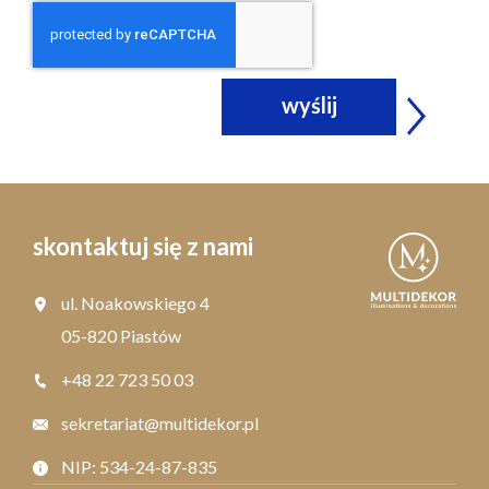
wyślij
skontaktuj się z nami
ul. Noakowskiego 4
05-820 Piastów
+48 22 723 50 03
sekretariat@multidekor.pl
NIP: 534-24-87-835