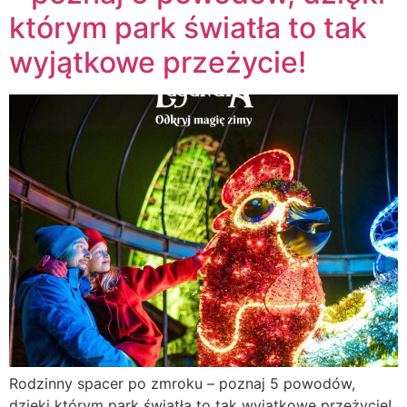
którym park światła to tak
wyjątkowe przeżycie!
Rodzinny spacer po zmroku – poznaj 5 powodów,
dzięki którym park światła to tak wyjątkowe przeżycie!