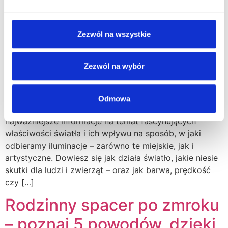
Zezwól na wszystkie
Zezwól na wybór
10 ciekawostek o świetle, dzięki którym spojrzysz
Odmowa
inaczej na iluminacje! W tym artykule znajdziesz
najważniejsze informacje na temat fascynujących
właściwości światła i ich wpływu na sposób, w jaki
odbieramy iluminacje – zarówno te miejskie, jak i
artystyczne. Dowiesz się jak działa światło, jakie niesie
skutki dla ludzi i zwierząt – oraz jak barwa, prędkość
czy […]
Rodzinny spacer po zmroku
– poznaj 5 powodów, dzięki