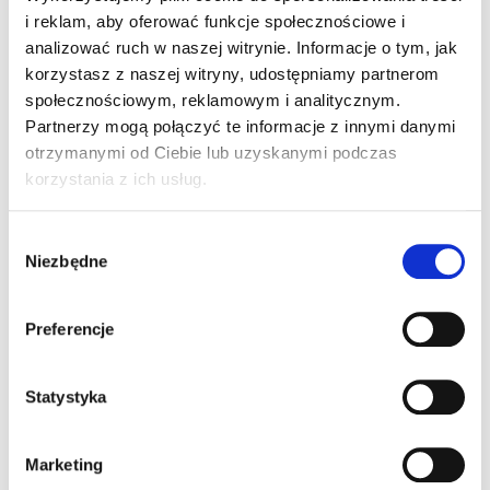
Czy pokazy świetlne są płatne? Artykuł informuje o
i reklam, aby oferować funkcje społecznościowe i
tym, czy uczestnictwo w pokazach świetlnych wymaga
analizować ruch w naszej witrynie. Informacje o tym, jak
opłat, jakie czynniki wpływają na ceny biletów oraz
korzystasz z naszej witryny, udostępniamy partnerom
gdzie można znaleźć darmowe lub tanie wejściówki.
społecznościowym, reklamowym i analitycznym.
Poruszamy również ciekawostki dotyczące organizacji
Partnerzy mogą połączyć te informacje z innymi danymi
takich wydarzeń. Warto pamiętać, że pokazy świetlne
otrzymanymi od Ciebie lub uzyskanymi podczas
to nie tylko forma rozrywki, ale także widowisko
korzystania z ich usług.
artystyczne, które potrafi całkowicie odmienić […]
10 ciekawostek o świetle,
Wybór
Niezbędne
zgody
dzięki którym spojrzysz
inaczej na iluminacje!
Preferencje
Statystyka
Marketing