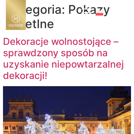
Kategoria:
Pokazy
świetlne
Dekoracje wolnostojące –
sprawdzony sposób na
uzyskanie niepowtarzalnej
dekoracji!