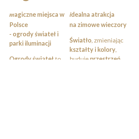
agiczne miejsca w
dealna atrakcja
m
i
Polsce
na zimowe wieczory
- ogrody świateł i
Światło
, zmieniając
parki iluminacji
kształty i kolory
,
Ogrody świateł
to
buduje
przestrzeń
magiczne
pełną
emocji i
przestrzenie, w
wrażeń
.
Ogrody
których
światło
świateł
stają się
odgrywa kluczową
sceną dla rodzinnych
rolę, przemieniając
spacerów, randek i
codzienne otoczenie
sesji fotograficznych.
w niezwykłe
Są także tłem dla
krajobrazy
pełne
wydarzeń