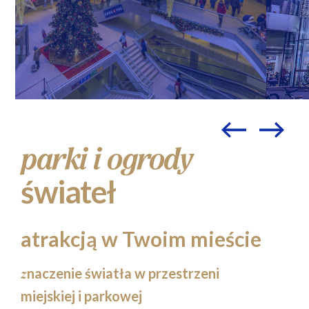
parki i ogrody
świateł
atrakcją w Twoim mieście
naczenie światła w przestrzeni
z
miejskiej i parkowej