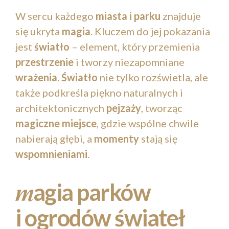
W sercu każdego
miasta i parku
znajduje
się ukryta
magia
. Kluczem do jej pokazania
jest
światło
– element, który przemienia
przestrzenie
i tworzy niezapomniane
wrażenia
.
Światło
nie tylko rozświetla, ale
także podkreśla piękno naturalnych i
architektonicznych
pejzaży
, tworząc
magiczne miejsce
, gdzie wspólne chwile
nabierają głębi, a
momenty
stają się
wspomnieniami
.
agia parków
m
i ogrodów świateł