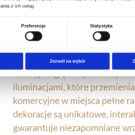
nia z ich usług.
p
s
Preferencje
Statystyka
Zezwól na wybór
Z
Odkryj magię świąt z naszymi
iluminacjami, które przemienia
komercyjne w miejsca pełne ra
dekoracje są unikatowe, intera
gwarantuje niezapomniane wra