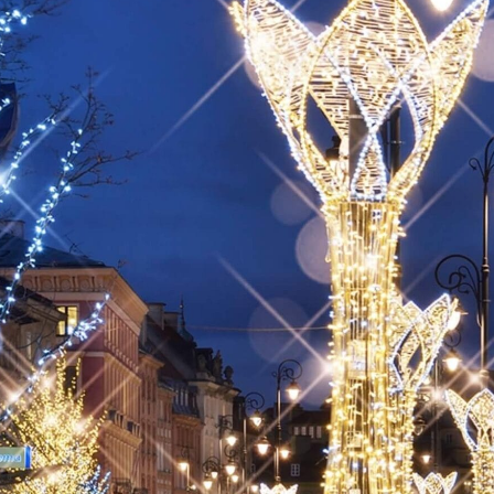
ilum
nacj
tem