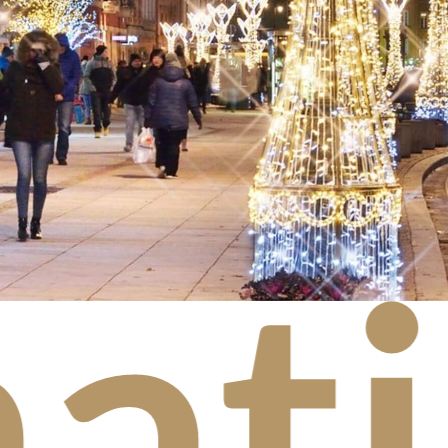
tyc
ns