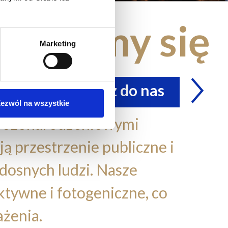
otkajmy się
Marketing
napisz do nas
ezwól na wszystkie
 bożonarodzeniowymi
ją przestrzenie publiczne i
dosnych ludzi. Nasze
ktywne i fotogeniczne, co
żenia.