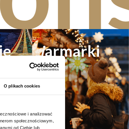
je
armarki
j
O plikach cookies
ołecznościowe i analizować
artnerom społecznościowym,
anymi od Ciebie lub