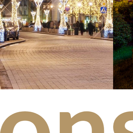
zne
ore