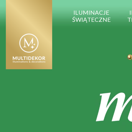
ILUMINACJE
ŚWIĄTECZNE
T