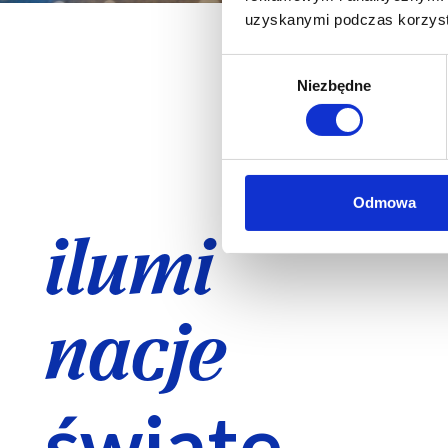
uzyskanymi podczas korzysta
Wybór
Niezbędne
zgody
Odmowa
ilumi
nacje
świąte