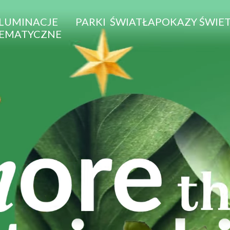
ILUMINACJE
PARKI ŚWIATŁA
POKAZY ŚWIE
EMATYCZNE