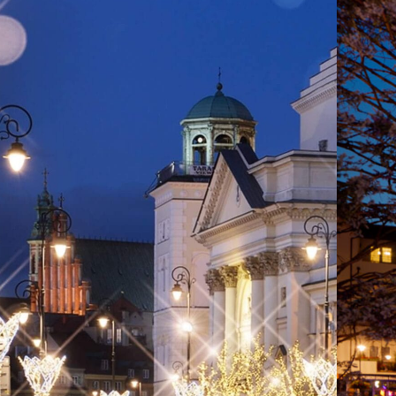
i
e
a