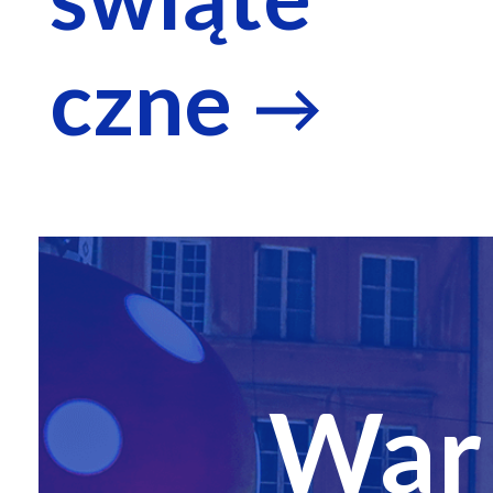
czne
War