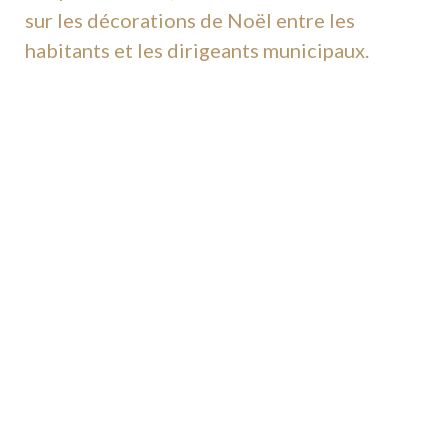
sur les décorations de Noël entre les
habitants et les dirigeants municipaux.
3. Faire appel aux émotions dans la
communication avec les habitants, en
suscitant chez eux un sentiment de
nostalgie pour quelque chose qui pourrait
leur être enlevé, auquel ils sont habitués
depuis des années.
4. Prouver que les installations de Noël sont
un besoin social, et non une dépense de
consommation.