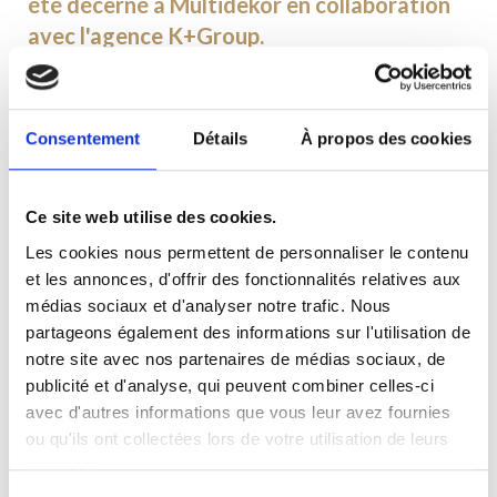
été décerné à Multidekor en collaboration
avec l'agence K+Group.
L’annonce des résultats et la remise des prix
les plus prestigieux dans le secteur des
Consentement
Détails
À propos des cookies
relations publiques ont eu lieu le 8
décembre lors d’un Gala solennel, animé par
Ce site web utilise des cookies.
Gabi Drzewiecka, journaliste de radio et de
Les cookies nous permettent de personnaliser le contenu
télévision. Au nom de Multidekor, le prix a
et les annonces, d'offrir des fonctionnalités relatives aux
été reçu par Grzegorz Podogrocki et
médias sociaux et d'analyser notre trafic. Nous
Mateusz Kaczorowski.
partageons également des informations sur l'utilisation de
notre site avec nos partenaires de médias sociaux, de
Les nominations et les prix attribués aux
publicité et d'analyse, qui peuvent combiner celles-ci
avec d'autres informations que vous leur avez fournies
différents projets ont été décidés par un
ou qu'ils ont collectées lors de votre utilisation de leurs
jury de plus de 100 membres, composé de
services.
représentants d’organisations commerciales