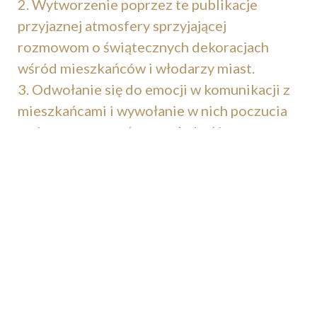
2. Wytworzenie poprzez te publikacje
przyjaznej atmosfery sprzyjającej
rozmowom o świątecznych dekoracjach
wśród mieszkańców i włodarzy miast.
3. Odwołanie się do emocji w komunikacji z
mieszkańcami i wywołanie w nich poczucia
tęsknoty za czymś, co może być im
odebrane, a do czego byli od lat
przyzwyczajeni.
4. Udowodnienie, że instalacje świąteczne
są potrzebą społeczną, a nie konsumpcyjnym
wydatkiem.