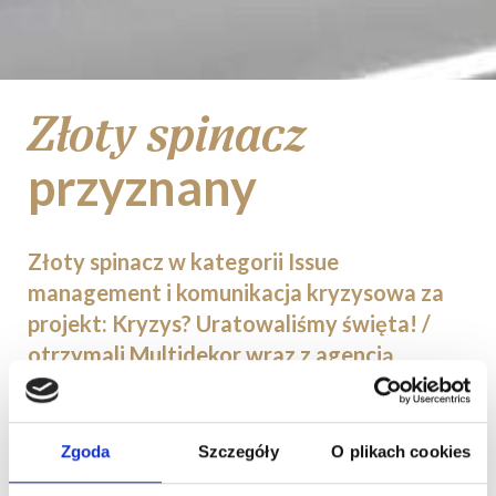
Złoty spinacz
przyznany
Złoty spinacz w kategorii Issue
management i komunikacja kryzysowa za
projekt: Kryzys? Uratowaliśmy święta! /
otrzymali Multidekor wraz z agencją
K+Group.
Ogłoszenie wyników i przyznanie
Zgoda
Szczegóły
O plikach cookies
najważniejszych nagród w branży PR odbyło