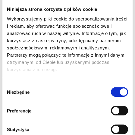
się 8 grudnia podczas uroczystej Gali, którą
Niniejsza strona korzysta z plików cookie
poprowadziła Gabi Drzewiecka –
Wykorzystujemy pliki cookie do spersonalizowania treści
dziennikarka radiowa i telewizyjna. Z
i reklam, aby oferować funkcje społecznościowe i
ramienia Multidekor nagrodę odebrali
analizować ruch w naszej witrynie. Informacje o tym, jak
korzystasz z naszej witryny, udostępniamy partnerom
Grzegorz Podogrocki i Mateusz
społecznościowym, reklamowym i analitycznym.
Kaczorowski.
Partnerzy mogą połączyć te informacje z innymi danymi
otrzymanymi od Ciebie lub uzyskanymi podczas
O nominacjach i przyznanych
korzystania z ich usług.
poszczególnym projektom nagrodach
zdecydowało ponad 100-osobowe jury, w
Wybór
skład którego weszli przedstawiciele
Niezbędne
zgody
organizacji biznesowych i pozarządowych,
praktycy oraz eksperci branży PR i mediów
Preferencje
w Polsce, a także autorytety środowiska
akademickiego. Przewodniczącymi
Statystyka