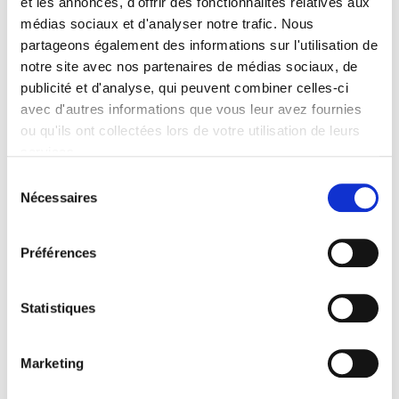
et les annonces, d'offrir des fonctionnalités relatives aux
Berlin, bien connu et apprécié, s’est
médias sociaux et d'analyser notre trafic. Nous
transformé en une oasis festive de lumière
partageons également des informations sur l'utilisation de
grâce à Multidekor. Les designers de
notre site avec nos partenaires de médias sociaux, de
publicité et d'analyse, qui peuvent combiner celles-ci
l’entreprise ont créé un concept qui
avec d'autres informations que vous leur avez fournies
combine tradition et modernité,
ou qu'ils ont collectées lors de votre utilisation de leurs
s’harmonisant parfaitement avec
services.
l’architecture du centre, qui fait partie du
Sélection
Nécessaires
portefeuille Unibail-Rodamco-Westfield.
du
consentement
Préférences
Statistiques
Marketing