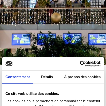
des Étoiles à
Consentement
Détails
À propos des cookies
Magie
Spandau Arcaden
Ce site web utilise des cookies.
Les cookies nous permettent de personnaliser le contenu
Le centre commercial Spandau Arcaden à