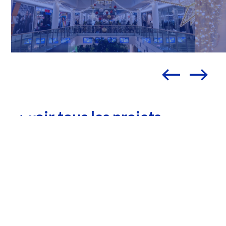
oir tous les projets
v
-
écrivez
nous