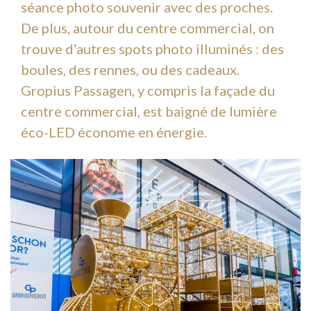
séance photo souvenir avec des proches.
De plus, autour du centre commercial, on
trouve d’autres spots photo illuminés : des
boules, des rennes, ou des cadeaux.
Gropius Passagen, y compris la façade du
centre commercial, est baigné de lumière
éco-LED économe en énergie.