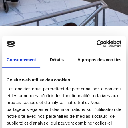
Fêtes
Belles
à Gropius Passagen
Consentement
Détails
À propos des cookies
Appartenant au portefeuille d’Unibail-
Rodamco-Westfield, Gropius Passagen est
Ce site web utilise des cookies.
le plus grand centre commercial de Berlin.
Les cookies nous permettent de personnaliser le contenu
et les annonces, d'offrir des fonctionnalités relatives aux
Il devient également un lieu qui brille de
médias sociaux et d'analyser notre trafic. Nous
lumière chaude pendant la saison des fêtes
partageons également des informations sur l'utilisation de
grâce aux décorations et illuminations de
notre site avec nos partenaires de médias sociaux, de
Multidekor, invitant les clients à faire leurs
publicité et d'analyse, qui peuvent combiner celles-ci