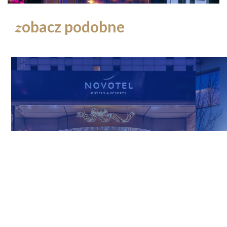
obacz podobne
z
Warszawa