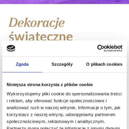
Dekoracje
świąteczne
hotelu Warsaw
Presidential Hotel
Zgoda
Szczegóły
O plikach cookies
Warsaw Presidential Hotel to synonim
elegancji i klasy. W okresie świątecznym
Niniejsza strona korzysta z plików cookie
ten pięciogwiazdkowy obiekt zyskał
Wykorzystujemy pliki cookie do spersonalizowania treści
i reklam, aby oferować funkcje społecznościowe i
wyjątkową oprawę świetlną przygotowaną
analizować ruch w naszej witrynie. Informacje o tym, jak
przez ekspertów z Multidekor. Subtelne
korzystasz z naszej witryny, udostępniamy partnerom
iluminacje podkreśliły prestiżowy
społecznościowym, reklamowym i analitycznym.
charakter budynku i wprowadziły
Partnerzy mogą połączyć te informacje z innymi danymi