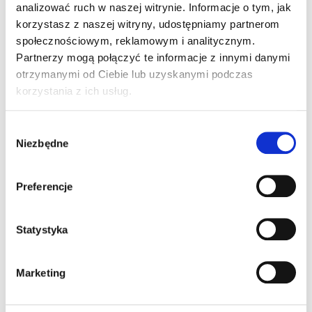
analizować ruch w naszej witrynie. Informacje o tym, jak
PEP Einkaufscenter Neuperlach, jedna z
korzystasz z naszej witryny, udostępniamy partnerom
największych galerii handlowych w
społecznościowym, reklamowym i analitycznym.
Monachium, przemienia się każdego roku w
Partnerzy mogą połączyć te informacje z innymi danymi
świąteczną oazę światła dzięki współpracy
otrzymanymi od Ciebie lub uzyskanymi podczas
korzystania z ich usług.
z Multidekor. Znana z tworzenia
unikalnych dekoracji świątecznych firma
Wybór
wprowadza do galerii świąteczny blask i
Niezbędne
zgody
wysokiej klasy design, które przyciągają
zarówno mieszkańców, jak i turystów.
Preferencje
Statystyka
Marketing