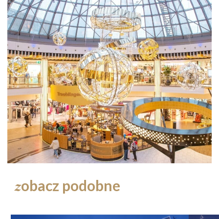
obacz podobne
z