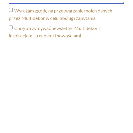
Wyrażam zgodę na przetwarzanie moich danych
przez Multidekor w celu obsługi zapytania
Chcę otrzymywać newsletter Multidekor z
inspiracjami, trendami i nowościami
wyślij
skontaktuj się z nami
ul. Noakowskiego 4
05-820 Piastów