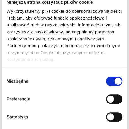
Niniejsza strona korzysta z plików cookie
magia
Świąteczna
Wykorzystujemy pliki cookie do spersonalizowania treści
w Wola Park:
i reklam, aby oferować funkcje społecznościowe i
analizować ruch w naszej witrynie. Informacje o tym, jak
kolorowe kwiaty w
korzystasz z naszej witryny, udostępniamy partnerom
społecznościowym, reklamowym i analitycznym.
Ogrodach Ulricha
Partnerzy mogą połączyć te informacje z innymi danymi
otrzymanymi od Ciebie lub uzyskanymi podczas
korzystania z ich usług.
Iluminacje świąteczne mogą nabierać
wesołych, żywych kolorów. Dzięki
Wybór
kreatywnej koncepcji dekoracji Multidekor
Niezbędne
zgody
dla Wola Park, w Ogrodach Ulricha
zagościła wyjątkowa kwiecista projekcja.
Preferencje
W zimowe wieczory, Ogrody Ulricha
przemieniły się w magiczny ogród pełen
Statystyka
kolorowych kwiatów, które rozświetlają