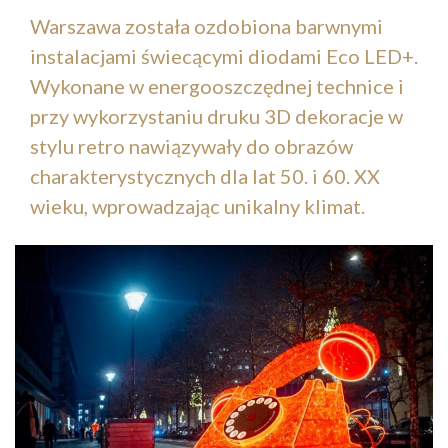
Warszawa została ozdobiona barwnymi
instalacjami świecącymi diodami Eco LED+.
Wykonane w energooszczędnej technice i
przy wykorzystaniu druku 3D dekoracje w
stylu retro nawiązywały do obrazów
charakterystycznych dla lat 50. i 60. XX
wieku, wprowadzając unikalny klimat.