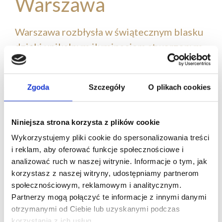
Warszawa
Warszawa rozbłysła w świątecznym blasku
dzięki unikalnym iluminacjom stworzonym
przez Multidekor. Najwyższa w Polsce 27-
metrowa choinka na Placu Zamkowym,
Zgoda
Szczegóły
O plikach cookies
tradycyjne bombki, zabawki, świetlne
łańcuchy i pełnowymiarowe repliki aut w
stylu retro – to wszystko spotkało
Niniejsza strona korzysta z plików cookie
spacerujących Traktem Królewskim, ulicą
Wykorzystujemy pliki cookie do spersonalizowania treści
Świętokrzyską i Placem Pięciu Rogów,
i reklam, aby oferować funkcje społecznościowe i
analizować ruch w naszej witrynie. Informacje o tym, jak
tworząc niezapomnianą atmosferę.
korzystasz z naszej witryny, udostępniamy partnerom
społecznościowym, reklamowym i analitycznym.
Partnerzy mogą połączyć te informacje z innymi danymi
otrzymanymi od Ciebie lub uzyskanymi podczas
korzystania z ich usług.