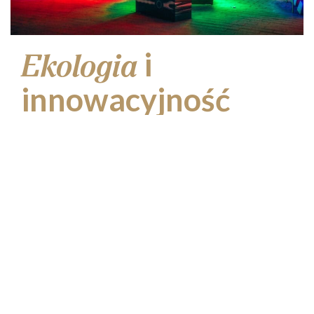
i
Ekologia
innowacyjność
Co niezwykle ważne, większość elementów
dekoracji powstała z biodegradowalnych
materiałów. Dbając o środowisko,
Multidekor łączy estetykę z ekologią.
Nasze energooszczędne rozwiązania nie
tylko ozdabiały miasto, ale także
promowały i dbały o zrównoważony
rozwój.