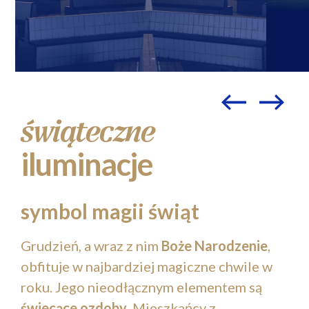
świąteczne
iluminacje
symbol magii świąt
Grudzień, a wraz z nim
Boże Narodzenie
,
obfituje w najbardziej magiczne chwile w
roku. Jego nieodłącznym elementem są
świecące ozdoby
. Mieszkańcy z