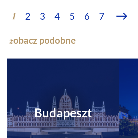
2
3
4
5
6
7
1
obacz podobne
z
Budapeszt