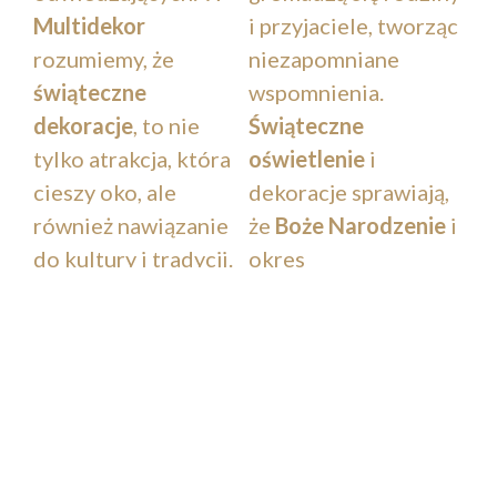
Multidekor
i przyjaciele, tworząc
rozumiemy, że
niezapomniane
świąteczne
wspomnienia.
dekoracje
, to nie
Świąteczne
tylko atrakcja, która
oświetlenie
i
cieszy oko, ale
dekoracje sprawiają,
również nawiązanie
że
Boże Narodzenie
i
do kultury i tradycji.
okres
Dlatego każda
okołoświąteczny
świecąca ozdoba –
zyskują
lampki, bombki,
niepowtarzalny
girlandy, gwiazdy czy
klimat.
figury LED
tworzone
są z najwyższą
dbałością o detale.