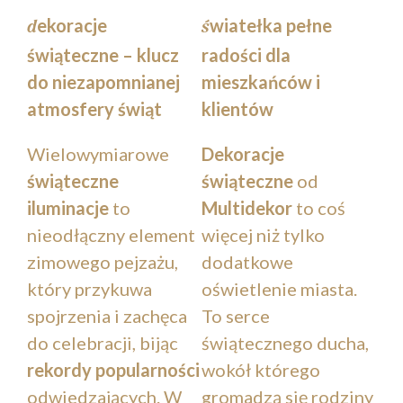
ekoracje
wiatełka pełne
d
ś
świąteczne – klucz
radości dla
do niezapomnianej
mieszkańców i
atmosfery świąt
klientów
Wielowymiarowe
Dekoracje
świąteczne
świąteczne
od
iluminacje
to
Multidekor
to coś
nieodłączny element
więcej niż tylko
zimowego pejzażu,
dodatkowe
który przykuwa
oświetlenie miasta.
spojrzenia i zachęca
To serce
do celebracji, bijąc
świątecznego ducha,
rekordy popularności
wokół którego
odwiedzających. W
gromadzą się rodziny