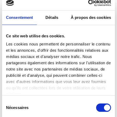
Au cœur de Munich, le centre commercial
Riem Arcaden, géré par Unibail-Rodamco-
Westfield, est devenu un lieu magique où
Consentement
Détails
À propos des cookies
les fêtes traditionnelles prennent une
dimension moderne grâce à Multidekor. La
Ce site web utilise des cookies.
palette de couleurs des décorations
Les cookies nous permettent de personnaliser le contenu
introduit les visiteurs dans une ambiance
et les annonces, d'offrir des fonctionnalités relatives aux
exceptionnelle de fête dès l’entrée, où une
médias sociaux et d'analyser notre trafic. Nous
façade élégamment éclairée avec un sapin
partageons également des informations sur l'utilisation de
notre site avec nos partenaires de médias sociaux, de
de Noël accueille chaque nouvel arrivant.
publicité et d'analyse, qui peuvent combiner celles-ci
avec d'autres informations que vous leur avez fournies
ou qu'ils ont collectées lors de votre utilisation de leurs
services.
Sélection
Nécessaires
du
consentement