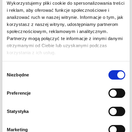
mieście i doskonałym dopełnieniem
Wykorzystujemy pliki cookie do spersonalizowania treści
Jarmarku Bożonarodzeniowego. To właśnie
i reklam, aby oferować funkcje społecznościowe i
analizować ruch w naszej witrynie. Informacje o tym, jak
one tworzą wyjątkową oprawę, w której
korzystasz z naszej witryny, udostępniamy partnerom
mieszkańcy i turyści mogą spacerować
społecznościowym, reklamowym i analitycznym.
wśród straganów, kosztować regionalnych
Partnerzy mogą połączyć te informacje z innymi danymi
przysmaków i podziwiać piękne dekoracje
otrzymanymi od Ciebie lub uzyskanymi podczas
korzystania z ich usług.
– od Leśnej Rzeki na Rynku, przez
kwiatowe instalacje na Placu Kwiatowym,
Wybór
po świetlny tramwaj na ulicy Dworcowej.
Niezbędne
zgody
Preferencje
Statystyka
Marketing