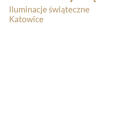
Iluminacje świąteczne
Katowice
Świąteczne iluminacje i dekoracje, które
dopełniają Jarmark Bożonarodzeniowy w
Katowicach, są przykładem, jak światło
potrafi ożywić przestrzeń publiczną i
przyciągnąć mieszkańców oraz turystów.
Chcesz stworzyć w swojej gminie lub
mieście podobny, wyjątkowy klimat?
Skontaktuj się z Multidekor – razem
stworzymy iluminacje świąteczne, które
rozświetlą serca mieszkańców!