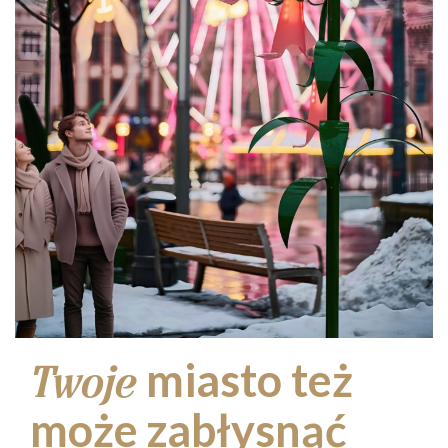
miasto też
Twoje
może zabłysnąć