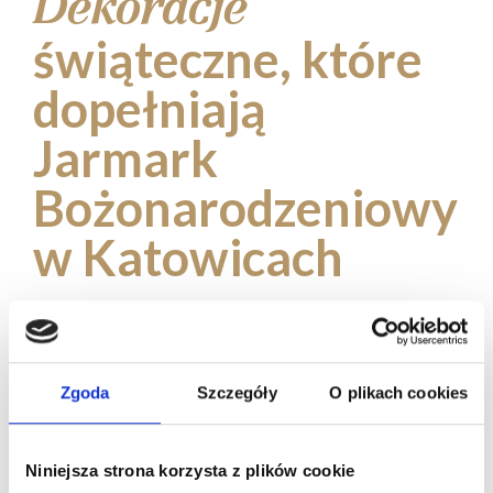
Dekoracje
świąteczne, które
dopełniają
Jarmark
Bożonarodzeniowy
w Katowicach
Iluminacje świąteczne
Katowice
Zgoda
Szczegóły
O plikach cookies
Iluminacje świąteczne w Katowicach są
nieodłącznym elementem magii Świąt w
Niniejsza strona korzysta z plików cookie